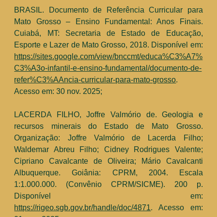
BRASIL. Documento de Referência Curricular para
Mato Grosso – Ensino Fundamental: Anos Finais.
Cuiabá, MT: Secretaria de Estado de Educação,
Esporte e Lazer de Mato Grosso, 2018. Disponível em:
https://sites.google.com/view/bnccmt/educa%C3%A7%
C3%A3o-infantil-e-ensino-fundamental/documento-de-
refer%C3%AAncia-curricular-para-mato-grosso
.
Acesso em: 30 nov. 2025;
LACERDA FILHO, Joffre Valmório de. Geologia e
recursos minerais do Estado de Mato Grosso.
Organização: Joffre Valmório de Lacerda Filho;
Waldemar Abreu Filho; Cidney Rodrigues Valente;
Cipriano Cavalcante de Oliveira; Mário Cavalcanti
Albuquerque. Goiânia: CPRM, 2004. Escala
1:1.000.000. (Convênio CPRM/SICME). 200 p.
Disponível em:
https://rigeo.sgb.gov.br/handle/doc/4871
. Acesso em: