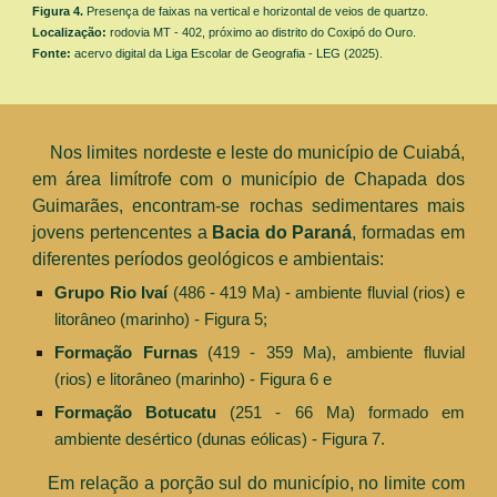
Figura
4
.
Presença de
faixas na vertical e horizontal de veios de quartzo.
Localização:
rodovia MT - 402, próximo ao distrito do Coxipó do Ouro.
Fonte:
acervo digital da Liga Escolar de Geografia - LEG (2025).
Nos limites nordeste e leste do município de Cuiabá,
em área limítrofe com o município de Chapada dos
Guimarães, encontram-se rochas sedimentares mais
jovens pertencentes a
Bacia do Paraná
, formadas em
diferentes períodos geológicos e ambientais:
Grupo Rio Ivaí
(486 - 419 Ma) - ambiente fluvial (rios) e
litorâneo
(
marinho
) - Figura 5;
Formação Furnas
(419 - 359 Ma), ambiente fluvial
(rios)
e litorâneo (marinho) - Figura 6 e
Formação Botucatu
(251 - 66 Ma) formado em
ambiente desértico (dunas eólicas
) - Figura 7
.
Em relação a porção sul do município, no limite com