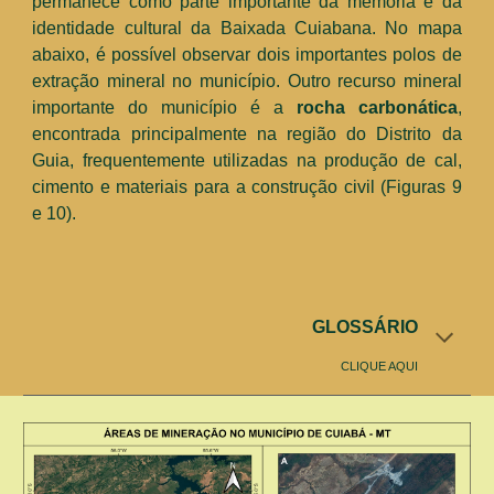
permanece como parte importante da memória e da
identidade cultural da Baixada Cuiabana. No mapa
abaixo, é possível observar dois importantes p
olos
de
extração mineral
no
município
.
Outro recurso mineral
importante do município é a
rocha carbonática
,
encontrada principalmente na região do Distrito da
Guia
,
frequentemente utilizad
a
s na produção de cal,
cimento e materiais para a construção civil (Figuras
9
e
10
).
GLOSSÁRIO
CLIQUE AQUI