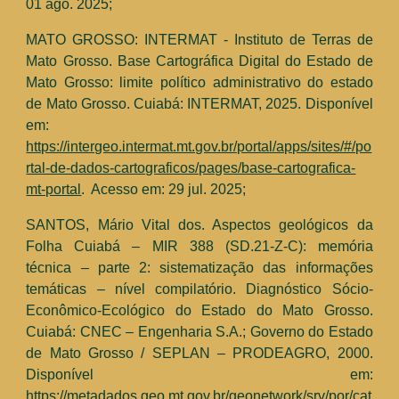
01 ago.
2025
;
MATO GROSSO: INTERMAT - Instituto de Terras de
Mato Grosso. Base Cartográfica Digital do Estado de
Mato Grosso: limite político administrativo do estado
de Mato Grosso. Cuiabá: INTERMAT, 2025. Disponível
em:
https://intergeo.intermat.mt.gov.br/portal/apps/sites/#/po
rtal-de-dados-cartograficos/pages/base-cartografica-
mt-portal
. Acesso em: 29 jul. 2025;
SANTOS, Mário Vital dos. Aspectos geológicos da
Folha Cuiabá – MIR 388 (SD.21-Z-C): memória
técnica – parte 2: sistematização das informações
temáticas – nível compilatório.
Diagnóstico Sócio-
Econômico-Ecológico do Estado do Mato Grosso
.
Cuiabá: CNEC – Engenharia S.A.; Governo do Estado
de Mato Grosso / SEPLAN – PRODEAGRO, 2000.
Disponível em:
https://metadados.geo.mt.gov.br/geonetwork/srv/por/cat