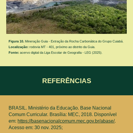
Figura
10
.
Mineração Guia - Extração da
Rocha Carbonática do Grupo Cuiabá.
Localização:
rodovia MT - 40
1
, próximo ao distrito d
a Guia.
Fonte:
acervo digital da Liga Escolar de Geografia - LEG (2025).
REFERÊNCIAS
BRASIL. Ministério da Educação. Base Nacional
Comum Curricular
.
Brasília: MEC, 2018. Disponível
em:
https://basenacionalcomum.mec.gov.br/abase/
.
Acesso em: 30 nov. 2025;