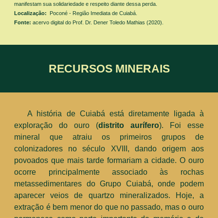
manifestam sua solidariedade e respeito diante dessa perda.
Localização:
Poconé - Região Imediata de Cuiabá.
Fonte:
acervo digital do Prof. Dr. Dener Toledo Mathias (
2020
).
RECURSOS MINERAIS
A história de Cuiabá está diretamente ligada à
exploração do ouro (
distrito aurífero
). Foi esse
mineral que atraiu os primeiros grupos de
colonizadores no século XVIII, dando origem aos
povoados que mais tarde formariam a cidade. O ouro
ocorre principalmente associado às rochas
metassedimentares do Grupo Cuiabá, onde podem
aparecer veios de quartzo mineralizados.
Hoje, a
extração é bem menor do que no passado, mas o ouro