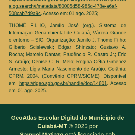
alog.search#/metadata/80005d58-985c-478e-a6af-
508cab7d9a9c
. Acesso em: 01 ago. 2025;
THOMÉ FILHO, Jamilo José
(org.)
. Sistema de
Informação Geoambiental de Cuiabá, Várzea Grande
e entorno – SIG. Organização: Jamilo J. Thomé Filho;
Gilberto Scislewski; Edgar Shinzato; Gustavo A.
Rocha; Marcelo Dantas; Prudêncio R. Castro Jr.; Eric
S. Araújo; Denise C. R. Melo; Regina Célia Gimenez
Armesto; Lígia Maria Nascimento de Araújo. Goiânia:
CPRM, 2004. (Convênio CPRM/SICME). Disponível
em:
https://rigeo.sgb.gov.br/handle/doc/14801
.
Acesso
em: 01 ago. 2025.
GeoAtlas Escolar Digital do Município de
Cuiabá-MT
© 2025 por
Samuel Matiazo
está licenciado sob